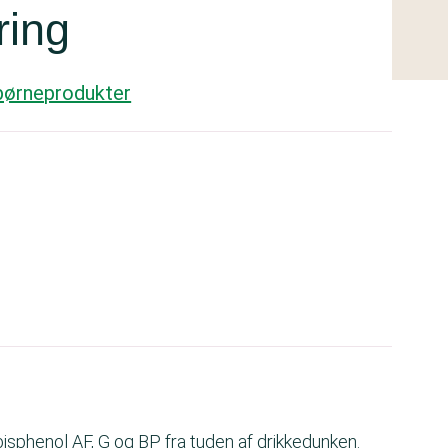
ring
 børneprodukter
bisphenol AF, G og BP fra tuden af drikkedunken.