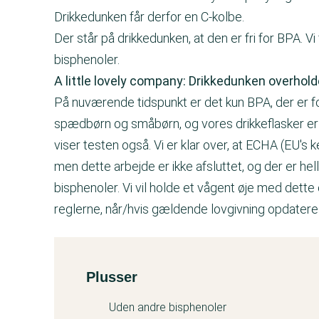
Drikkedunken får derfor en C-kolbe.
Der står på drikkedunken, at den er fri for BPA. V
bisphenoler.
A little lovely company: Drikkedunken overhold
På nuværende tidspunkt er det kun BPA, der er fo
spædbørn og småbørn, og vores drikkeflasker er
viser testen også. Vi er klar over, at ECHA (EU's
men dette arbejde er ikke afsluttet, og der er hel
bisphenoler. Vi vil holde et vågent øje med dette
reglerne, når/hvis gældende lovgivning opdatere
Plusser
Kemitest
Uden andre bisphenoler