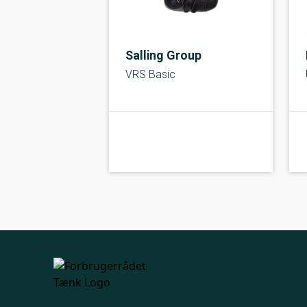
Salling Group
VRS Basic
kolbe
C-kolbe