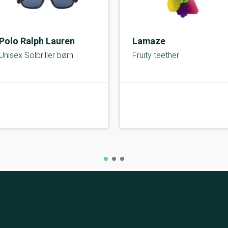
Polo Ralph Lauren
Lamaze
Unisex Solbriller børn
Fruity teether
C-kolbe