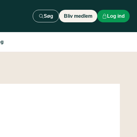
Søg
Bliv medlem
Log ind
ng