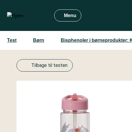
Gå
til
Menu
hovedindhold
Test
Børn
Bisphenoler i børneprodukter: 
Tilbage til testen