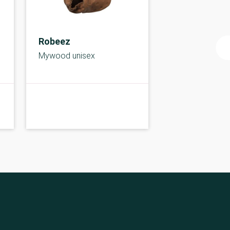
Robeez
Mywood unisex
C-
C-kolbe