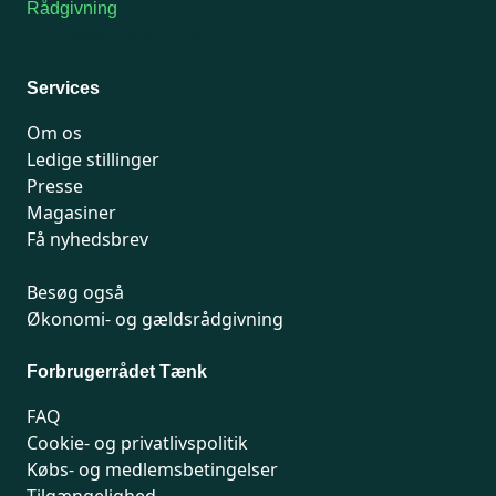
Rådgivning
For medlemmer: 7741 7777
Man-fredag 9-15
Services
Om os
Ledige stillinger
Presse
Magasiner
Få nyhedsbrev
Besøg også
Økonomi- og gældsrådgivning
Forbrugerrådet Tænk
FAQ
Cookie- og privatlivspolitik
Købs- og medlemsbetingelser