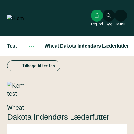
Gå
til
hovedindhold
Log ind
Søg
Menu
Test
···
Wheat Dakota Indendørs Læderfutter
Tilbage til testen
Wheat
Dakota Indendørs Læderfutter