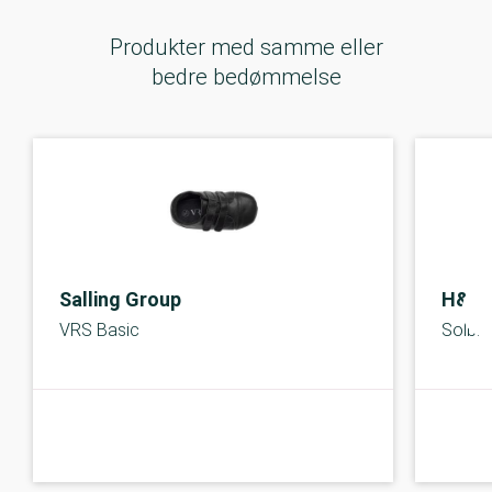
Produkter med samme eller
bedre bedømmelse
Salling Group
H&M
VRS Basic
Solbril
C-kolbe
C-kolbe