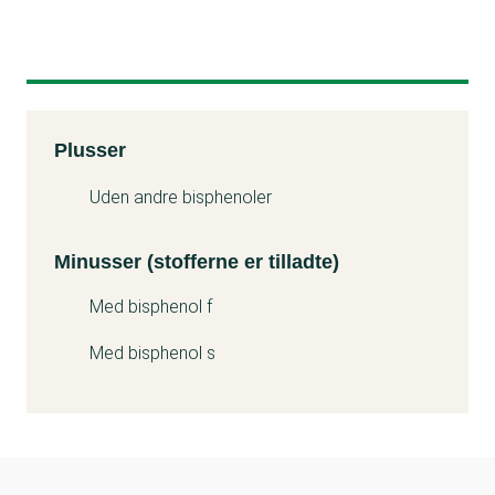
Kemitest
Plusser
Minuss
Uden andre bisphenoler
Minusser (stofferne er tilladte)
Med bisphenol f
Med bisphenol s