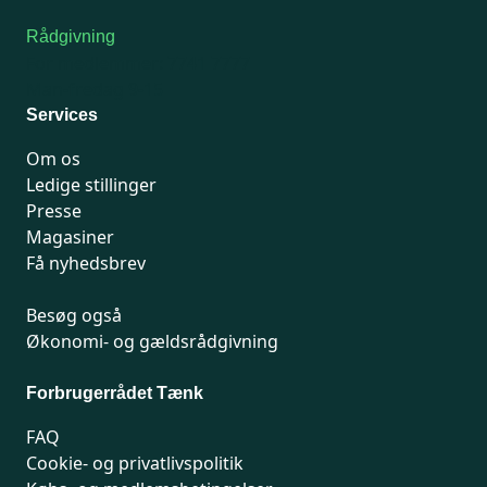
Rådgivning
For medlemmer: 7741 7777
Man-fredag 9-15
Services
Om os
Ledige stillinger
Presse
Magasiner
Få nyhedsbrev
Besøg også
Økonomi- og gældsrådgivning
Forbrugerrådet Tænk
FAQ
Cookie- og privatlivspolitik