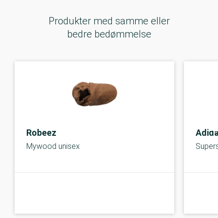
Produkter med samme eller
bedre bedømmelse
Robeez
Adid
Mywood unisex
Supers
C-kolbe
C-kolbe