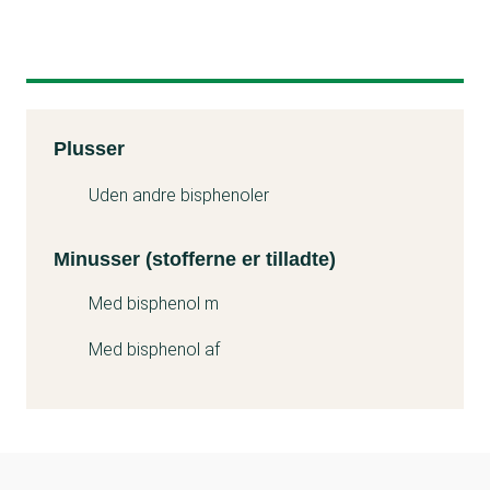
Kemitest
Plusser
Minuss
Uden andre bisphenoler
Minusser (stofferne er tilladte)
Med bisphenol m
Med bisphenol af