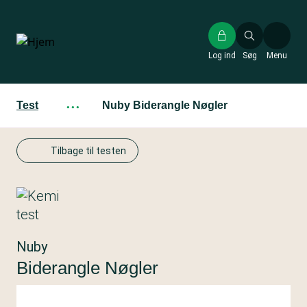
Gå
til
hovedindhold
Log ind
Søg
Menu
Test
···
Nuby Biderangle Nøgler
Tilbage til testen
Nuby
Biderangle Nøgler