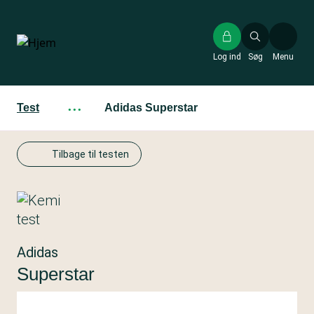
Gå
til
hovedindhold
Log ind
Søg
Menu
Test
···
Adidas Superstar
Tilbage til testen
Adidas
Superstar