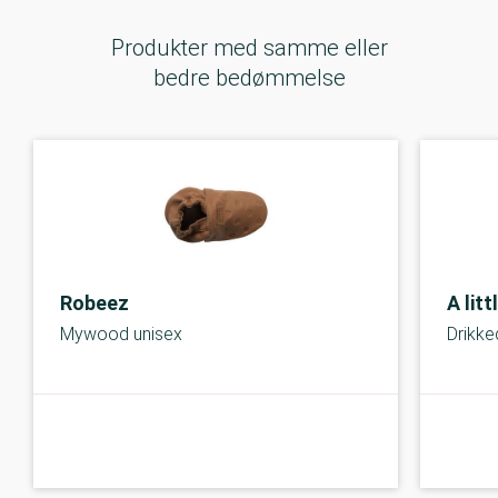
Produkter med samme eller
bedre bedømmelse
Robeez
A lit
Mywood unisex
Drikke
C-kolbe
C-kolbe