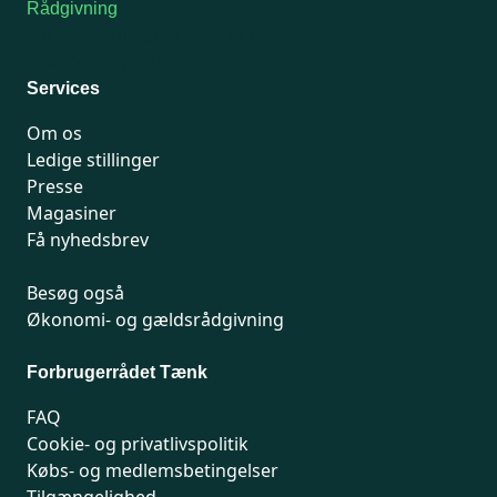
Rådgivning
For medlemmer: 7741 7777
Man-fredag 9-15
Services
Om os
Ledige stillinger
Presse
Magasiner
Få nyhedsbrev
Besøg også
Økonomi- og gældsrådgivning
Forbrugerrådet Tænk
FAQ
Cookie- og privatlivspolitik
Købs- og medlemsbetingelser