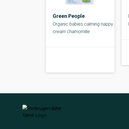
Green People
Organic babies calming nappy
cream chamomille
C-kolbe
kolbe