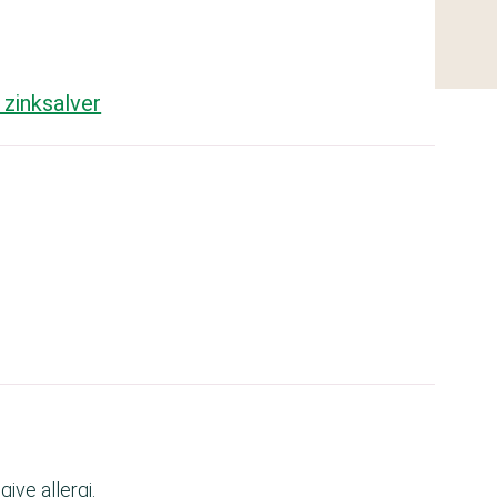
 zinksalver
ive allergi.