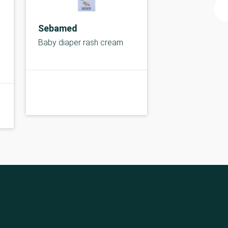
Sebamed
Baby diaper rash cream
B-kolbe
C-