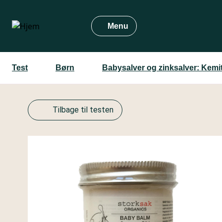
Gå
til
Menu
hovedindhold
Test
Børn
Babysalver og zinksalver: Kemi
Tilbage til testen