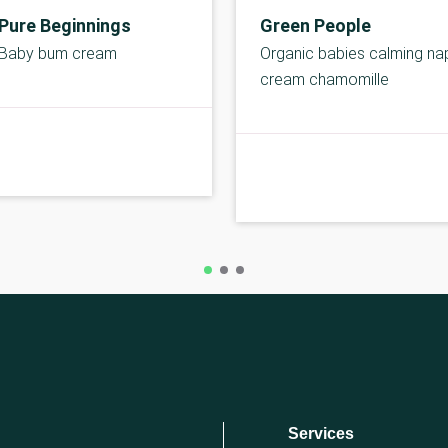
Pure Beginnings
Green People
Baby bum cream
Organic babies calming na
cream chamomille
C-kolbe
Services