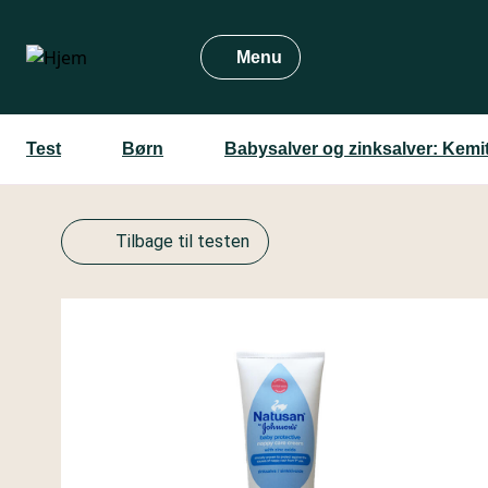
Gå
til
Menu
hovedindhold
Test
Børn
Babysalver og zinksalver: Kemi
Tilbage til testen