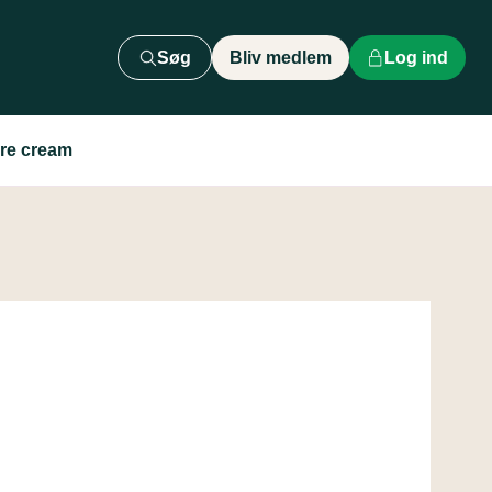
Søg
Bliv medlem
Log ind
are cream