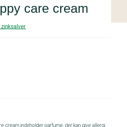
Nappy care cream
 zinksalver
e cream indeholder parfume, der kan give allergi.