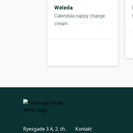
Weleda
Calendula nappy change
cream
C-kolbe
kolbe
Ryesgade 3 A, 2. th.
Kontakt