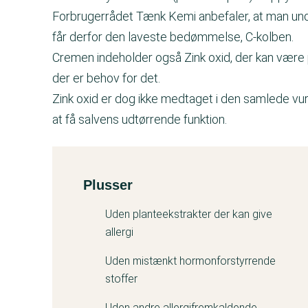
Forbrugerrådet Tænk Kemi anbefaler, at man und
får derfor den laveste bedømmelse, C-kolben.
Cremen indeholder også Zink oxid, der kan være p
der er behov for det.
Zink oxid er dog ikke medtaget i den samlede vur
at få salvens udtørrende funktion.
Plusser
Kemitest
Uden planteekstrakter der kan give
allergi
Uden mistænkt hormonforstyrrende
stoffer
Uden andre allergifremkaldende