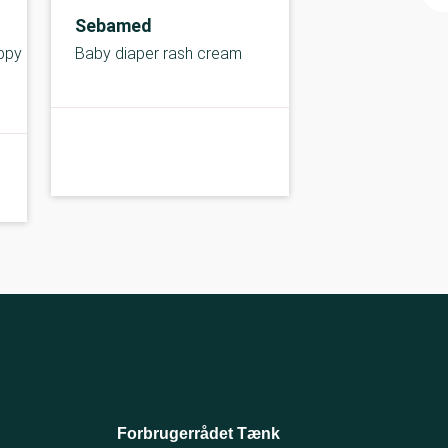
Sebamed
ppy
Baby diaper rash cream
B-kolbe
C-
Forbrugerrådet Tænk