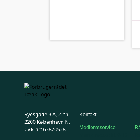
kolbe
C-kolbe
Ryesgade 3 A, 2. th.
Kontakt
2200 København N.
Medlemsservice
Rå
CVR-nr: 63870528
Man-tirsdag: kl. 9-12
F