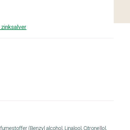
 zinksalver
estoffer (Benzyl alcohol, Linalool, Citronellol,