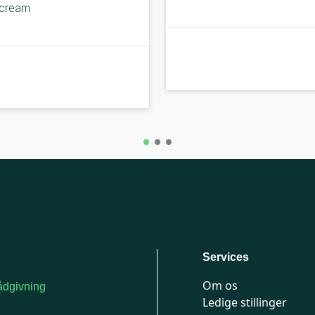
cream
B-kolbe
Services
Om os
dgivning
Ledige stillinger
or medlemmer: 7741