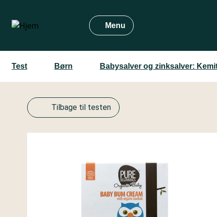
Gå
til
Menu
hovedindhold
Test
Børn
Babysalver og zinksalver: Kemi
Tilbage til testen