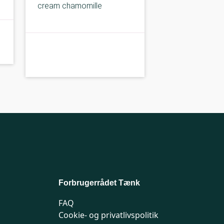
cream chamomille
C-kolbe
C-
Forbrugerrådet Tænk
FAQ
Cookie- og privatlivspolitik