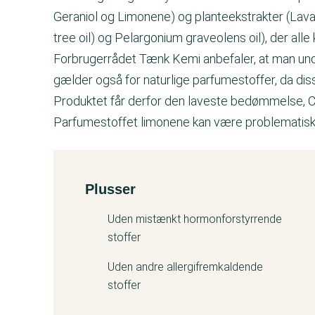
Geraniol og Limonene) og planteekstrakter (Lavand
tree oil) og Pelargonium graveolens oil), der alle k
Forbrugerrådet Tænk Kemi anbefaler, at man und
gælder også for naturlige parfumestoffer, da diss
Produktet får derfor den laveste bedømmelse, C
Parfumestoffet limonene kan være problematisk f
Plusser
Kemitest
Uden mistænkt hormonforstyrrende
stoffer
Uden andre allergifremkaldende
stoffer