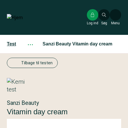
Gå
til
hovedindhold
Log ind
Søg
Menu
Test
···
Sanzi Beauty Vitamin day cream
Tilbage til testen
Sanzi Beauty
Vitamin day cream