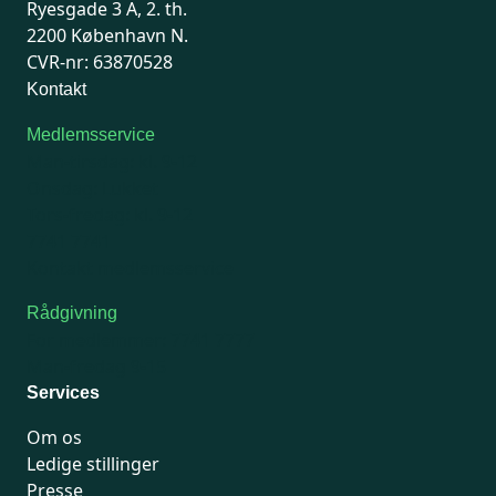
Ryesgade 3 A, 2. th.
2200 København N.
CVR-nr: 63870528
Kontakt
Medlemsservice
Man-tirsdag: kl. 9-12
Onsdag: Lukket
Tors-fredag: kl. 9-12
7741 7741
Kontakt medlemsservice
Rådgivning
For medlemmer: 7741 7777
Man-fredag 9-15
Services
Om os
Ledige stillinger
Presse