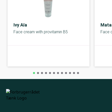
Ivy Aïa
Matas
Face cream with provitamin B5
Face c
A-kolbe
A-kolbe