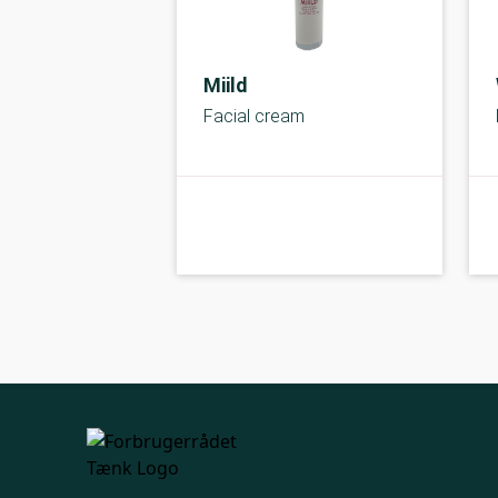
Miild
Facial cream
kolbe
A-kolbe