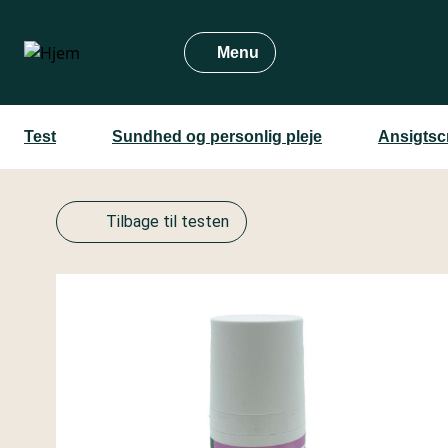
Gå
til
Menu
hovedindhold
Test
Sundhed og personlig pleje
Ansigtsc
Tilbage til testen