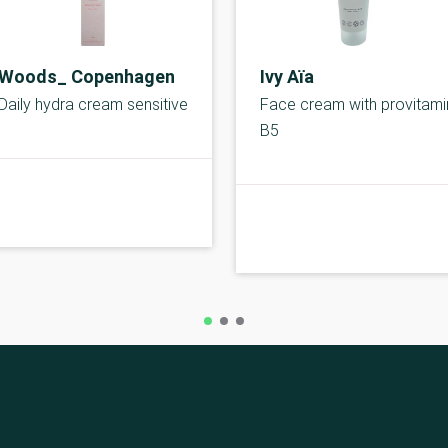
Woods_ Copenhagen
Ivy Aïa
Daily hydra cream sensitive
Face cream with provitami
B5
A-kolbe