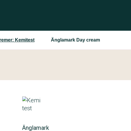
remer: Kemitest
Änglamark Day cream
Änglamark