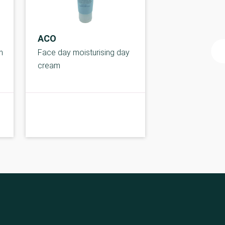
ACO
n
Face day moisturising day
cream
A-kolbe
A-