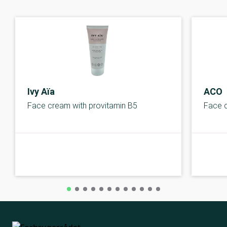
Ivy Aïa
ACO
Face cream with provitamin B5
Face d
A-kolbe
A-kolbe