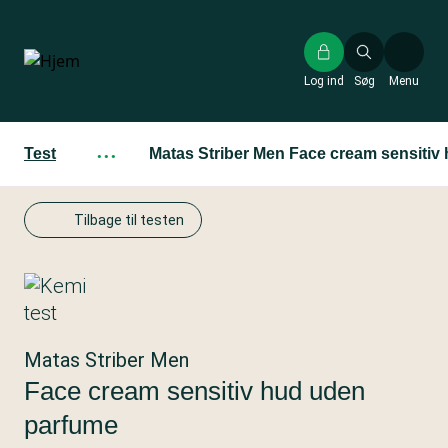
Gå
til
hovedindhold
Log ind
Søg
Menu
Test
···
Matas Striber Men Face cream sensitiv
Tilbage til testen
Matas Striber Men
Face cream sensitiv hud uden
parfume