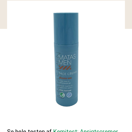
Se hele testen af
Kemitest: Ansigtscremer