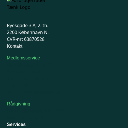
Ryesgade 3 A, 2. th.
2200 København N.
CVR-nr: 63870528
Kontakt
Medlemsservice
Man-tirsdag: kl. 9-12
Onsdag: Lukket
Tors-fredag: kl. 9-12
7741 7741
Kontakt medlemsservice
Rådgivning
For medlemmer: 7741 7777
Man-fredag 9-15
Services