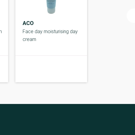
ACO
n
Face day moisturising day
cream
A-kolbe
A-