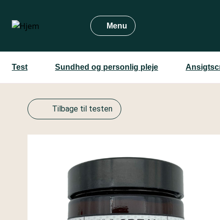
Gå
til
Menu
hovedindhold
Test
Sundhed og personlig pleje
Ansigtsc
Tilbage til testen