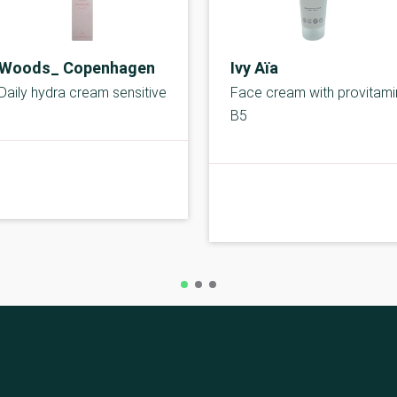
Woods_ Copenhagen
Ivy Aïa
Daily hydra cream sensitive
Face cream with provitami
B5
A-kolbe