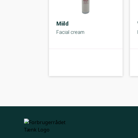
Miild
Facial cream
kolbe
A-kolbe