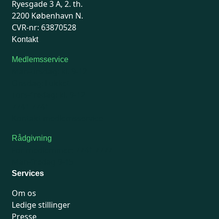
Ryesgade 3 A, 2. th.
2200 København N.
CVR-nr: 63870528
Kontakt
Medlemsservice
Man-tirsdag: kl. 9-12
Onsdag: Lukket
Tors-fredag: kl. 9-12
7741 7741
Kontakt medlemsservice
Rådgivning
For medlemmer: 7741 7777
Man-fredag 9-15
Services
Om os
Ledige stillinger
Presse