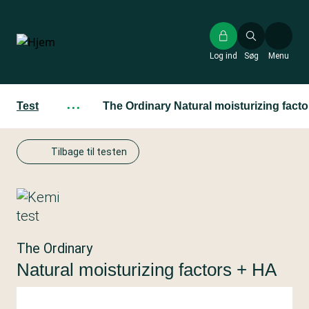
Gå
til
hovedindhold
Log ind
Søg
Menu
Test
···
The Ordinary Natural moisturizing fact
Tilbage til testen
The Ordinary
Natural moisturizing factors + HA