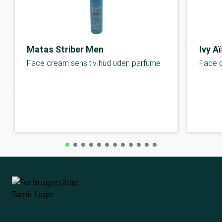
Matas Striber Men
Ivy A
Face cream sensitiv hud uden parfume
Face c
A-kolbe
A-kolbe