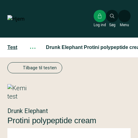
Gå
til
hovedindhold
Log ind
Søg
Menu
Test
···
Drunk Elephant Protini polypeptide cr
Tilbage til testen
Drunk Elephant
Protini polypeptide cream