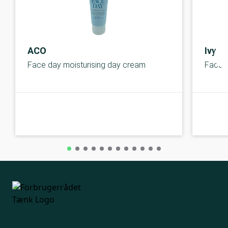
ACO
Ivy A
Face day moisturising day cream
Face c
A-kolbe
A-kolbe