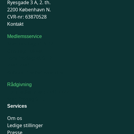
Ryesgade 3 A, 2. th.
2200 København N.
CVR-nr: 63870528
Kontakt
Medlemsservice
Man-tirsdag: kl. 9-12
Onsdag: Lukket
Tors-fredag: kl. 9-12
7741 7741
Kontakt medlemsservice
Rådgivning
For medlemmer: 7741 7777
Man-fredag 9-15
Services
Om os
Ledige stillinger
Presse