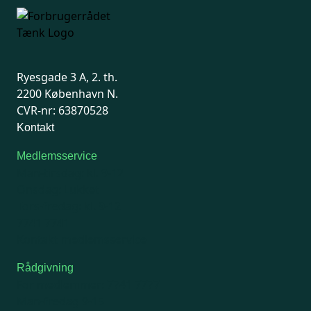
Ryesgade 3 A, 2. th.
2200 København N.
CVR-nr: 63870528
Kontakt
Medlemsservice
Man-tirsdag: kl. 9-12
Onsdag: Lukket
Tors-fredag: kl. 9-12
7741 7741
Kontakt medlemsservice
Rådgivning
For medlemmer: 7741 7777
Man-fredag 9-15