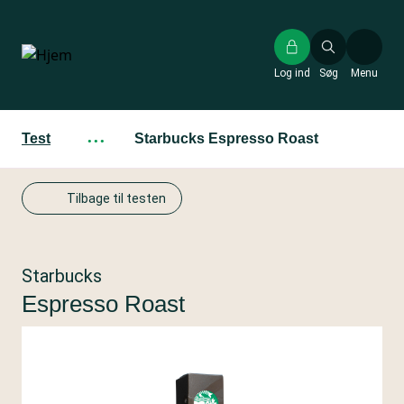
Gå
til
hovedindhold
Log ind
Søg
Menu
Test
···
Starbucks Espresso Roast
Tilbage til testen
Starbucks
Espresso Roast