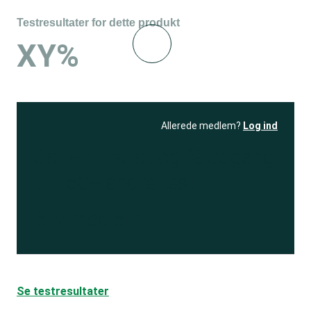
Testresultater for dette produkt
XY%
Allerede medlem?
Log ind
Se resultatet
og få adgang
til 150+ andre test
Bliv medlem
Se testresultater