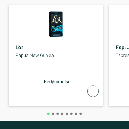
L'or
Espr
Papua New Guniea
Espre
Bedømmelse