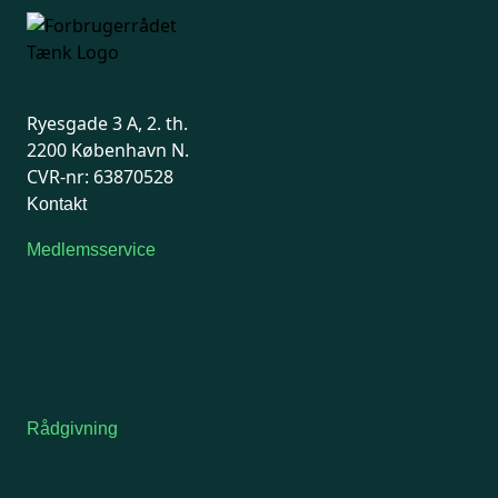
Ryesgade 3 A, 2. th.
2200 København N.
CVR-nr: 63870528
Kontakt
Medlemsservice
Man-tirsdag: kl. 9-12
Onsdag: Lukket
Tors-fredag: kl. 9-12
7741 7741
Kontakt medlemsservice
Rådgivning
For medlemmer: 7741 7777
Man-fredag 9-15