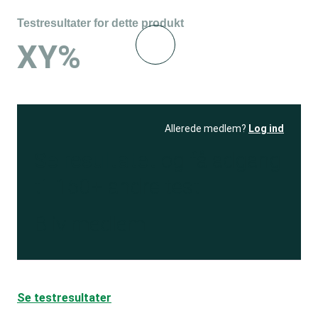
Testresultater for dette produkt
XY%
Allerede medlem?
Log ind
Se resultatet
og få adgang
til 150+ andre test
Bliv medlem
Se testresultater