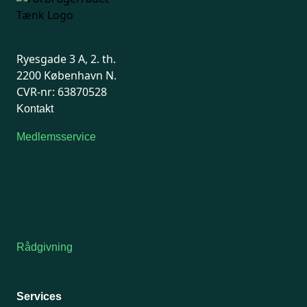
Ryesgade 3 A, 2. th.
2200 København N.
CVR-nr: 63870528
Kontakt
Medlemsservice
Man-tirsdag: kl. 9-12
Onsdag: Lukket
Tors-fredag: kl. 9-12
7741 7741
Kontakt medlemsservice
Rådgivning
For medlemmer: 7741 7777
Man-fredag 9-15
Services