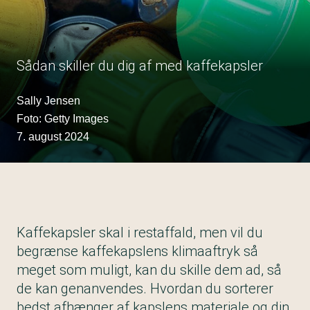
Sådan skiller du dig af med kaffekapsler
Sally Jensen
Foto: Getty Images
7. august 2024
Kaffekapsler skal i restaffald, men vil du
begrænse kaffekapslens klimaaftryk så
meget som muligt, kan du skille dem ad, så
de kan genanvendes. Hvordan du sorterer
bedst afhænger af kapslens materiale og din