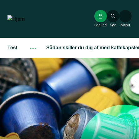
Gå
til
hovedindhold
Log ind
Søg
Menu
Test
···
Sådan skiller du dig af med kaffekapsle