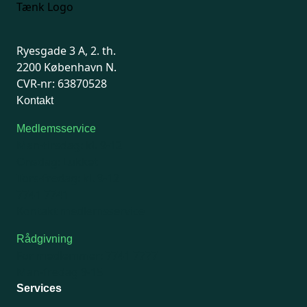
Ryesgade 3 A, 2. th.
2200 København N.
CVR-nr: 63870528
Kontakt
Medlemsservice
Man-tirsdag: kl. 9-12
Onsdag: Lukket
Tors-fredag: kl. 9-12
7741 7741
Kontakt medlemsservice
Rådgivning
For medlemmer: 7741 7777
Man-fredag 9-15
Services