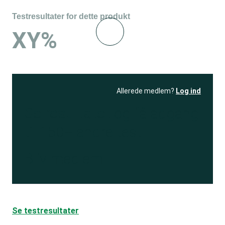
Testresultater for dette produkt
XY%
Allerede medlem?
Log ind
Se resultatet
og få adgang
til 150+ andre test
Bliv medlem
Se testresultater