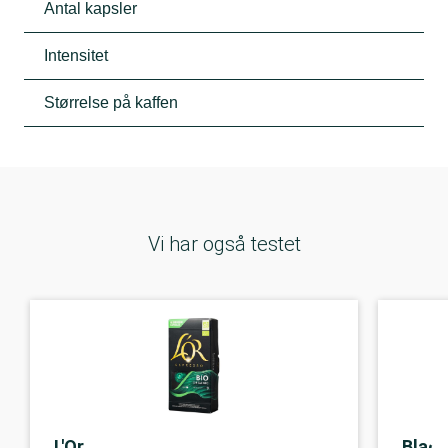
Antal kapsler
Intensitet
Størrelse på kaffen
Vi har også testet
L'Or
Black