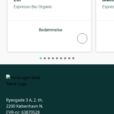
Espresso Bio Organic
Espre
Bedømmelse
Ryesgade 3 A, 2. th.
2200 København N.
CVR-nr: 63870528