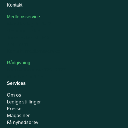
Kontakt
Medlemsservice
Man-tirsdag: kl. 9-12
Onsdag: Lukket
Tors-fredag: kl. 9-12
7741 7741
Kontakt medlemsservice
Rådgivning
For medlemmer: 7741 7777
Man-fredag 9-15
Services
Om os
Ledige stillinger
Presse
Magasiner
Få nyhedsbrev