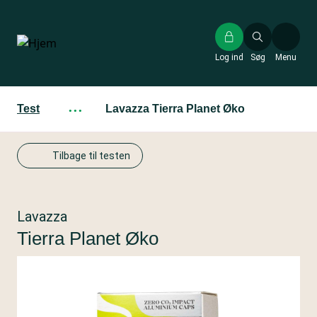
Gå
til
hovedindhold
Log ind
Søg
Menu
Test
···
Lavazza Tierra Planet Øko
Tilbage til testen
Lavazza
Tierra Planet Øko