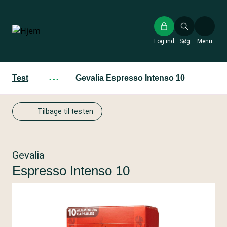
Gå
til
hovedindhold
Log ind
Søg
Menu
Test
···
Gevalia Espresso Intenso 10
Tilbage til testen
Gevalia
Espresso Intenso 10