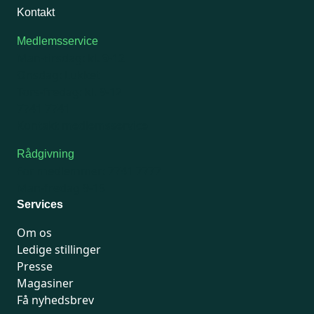
Kontakt
Medlemsservice
Man-tirsdag: kl. 9-12
Onsdag: Lukket
Tors-fredag: kl. 9-12
7741 7741
Kontakt medlemsservice
Rådgivning
For medlemmer: 7741 7777
Man-fredag 9-15
Services
Om os
Ledige stillinger
Presse
Magasiner
Få nyhedsbrev