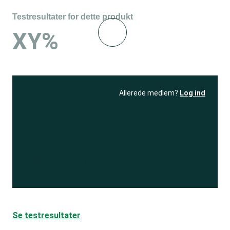
Testresultater for dette produkt
XY%
Allerede medlem?
Log ind
Se resultatet
og få adgang
til 150+ andre test
Bliv medlem
Se testresultater