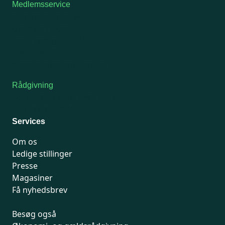
Medlemsservice
Man-tirsdag: kl. 9-12
Onsdag: Lukket
Tors-fredag: kl. 9-12
7741 7741
Kontakt medlemsservice
Rådgivning
For medlemmer: 7741 7777
Man-fredag 9-15
Services
Om os
Ledige stillinger
Presse
Magasiner
Få nyhedsbrev
Besøg også