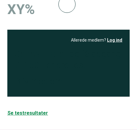
XY%
Allerede medlem?
Log ind
Se resultatet
og få adgang
til 150+ andre test
Bliv medlem
Se testresultater