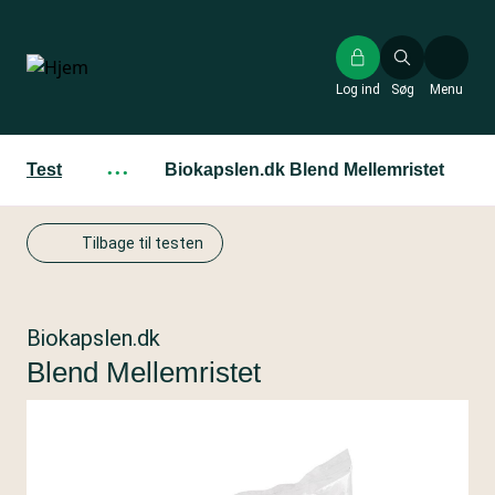
Gå
til
hovedindhold
Log ind
Søg
Menu
Test
···
Biokapslen.dk Blend Mellemristet
Tilbage til testen
Biokapslen.dk
Blend Mellemristet