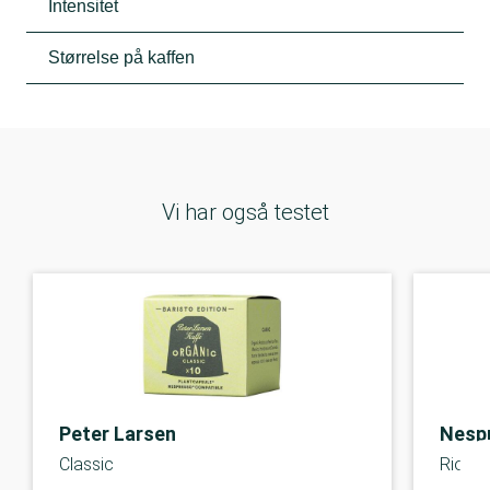
Intensitet
Størrelse på kaffen
Vi har også testet
Peter Larsen
Nesp
Classic
Rio De