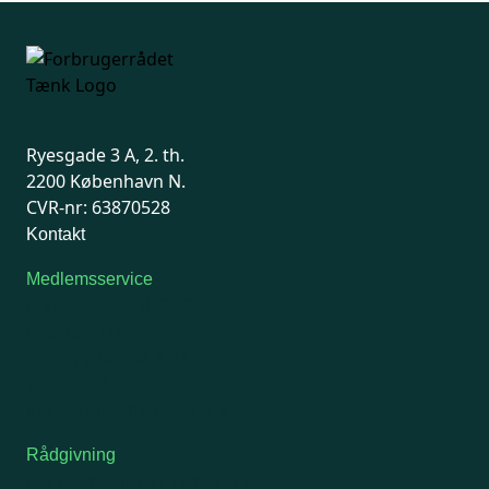
Ryesgade 3 A, 2. th.
2200 København N.
CVR-nr: 63870528
Kontakt
Medlemsservice
Man-tirsdag: kl. 9-12
Onsdag: Lukket
Tors-fredag: kl. 9-12
7741 7741
Kontakt medlemsservice
Rådgivning
For medlemmer: 7741 7777