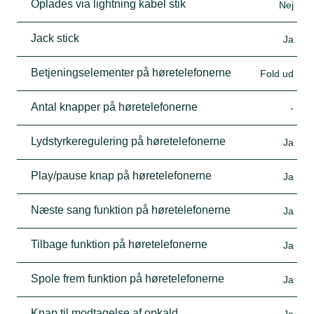
Oplades via lightning kabel stik
Nej
Jack stick
Ja
Betjeningselementer på høretelefonerne
Fold ud
Antal knapper på høretelefonerne
-
Lydstyrkeregulering på høretelefonerne
Ja
Play/pause knap på høretelefonerne
Ja
Næste sang funktion på høretelefonerne
Ja
Tilbage funktion på høretelefonerne
Ja
Spole frem funktion på høretelefonerne
Ja
Knap til modtagelse af opkald
Ja