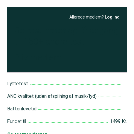
Allerede medlem?
Log ind
Se resultatet
og få adgang
til 150+ andre test
Bliv medlem
Lyttetest
ANC kvalitet (uden afspilning af musik/lyd)
Batterilevetid
Fundet til
1499 Kr.