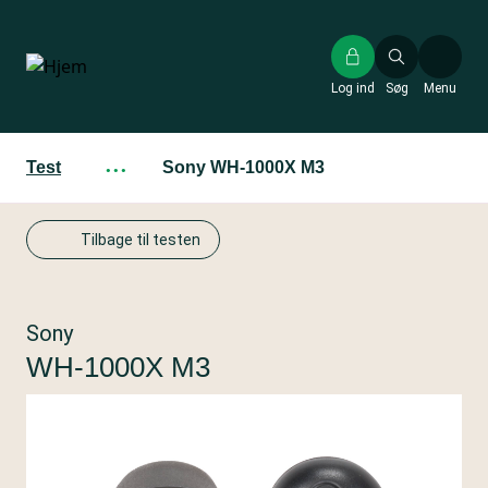
Gå
til
hovedindhold
Log ind
Søg
Menu
Test
···
Sony WH-1000X M3
Tilbage til testen
Sony
WH-1000X M3