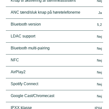
Knap til aktivering af stemmeassistent
Nej
ANC tænd/sluk knap på høretelefonerne
Ja
Bluetooth version
5,2
LDAC support
Nej
Bluetooth multi-pairing
Nej
NFC
Nej
AirPlay2
Nej
Spotify Connect
Nej
Google Cast/Chromecast
Nej
IPXX klasse
IPX4