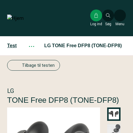
Gå
til
hovedindhold
Log ind
Søg
Menu
Test
···
LG TONE Free DFP8 (TONE-DFP8)
Tilbage til testen
LG
TONE Free DFP8 (TONE-DFP8)