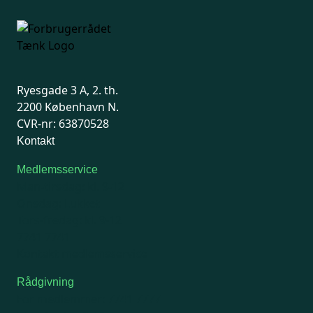
Ryesgade 3 A, 2. th.
2200 København N.
CVR-nr: 63870528
Kontakt
Medlemsservice
Man-tirsdag: kl. 9-12
Onsdag: Lukket
Tors-fredag: kl. 9-12
7741 7741
Kontakt medlemsservice
Rådgivning
For medlemmer: 7741 7777