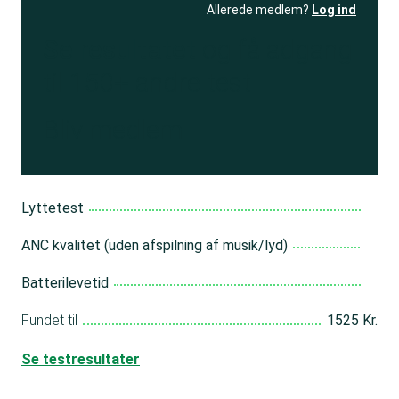
Allerede medlem?
Log ind
Se resultatet
og få adgang
til 150+ andre test
Bliv medlem
Lyttetest
ANC kvalitet (uden afspilning af musik/lyd)
Batterilevetid
Fundet til
1525 Kr.
Se testresultater