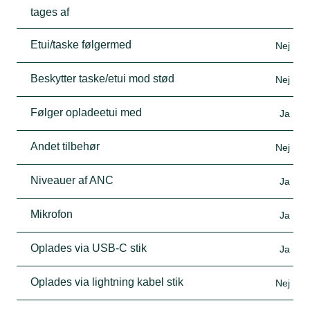
tages af
Etui/taske følgermed
Nej
Beskytter taske/etui mod stød
Nej
Følger opladeetui med
Ja
Andet tilbehør
Nej
Niveauer af ANC
Ja
Mikrofon
Ja
Oplades via USB-C stik
Ja
Oplades via lightning kabel stik
Nej