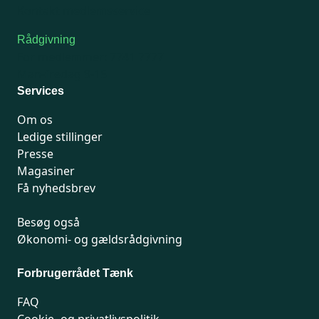
Kontakt medlemsservice
Rådgivning
For medlemmer: 7741 7777
Man-fredag 9-15
Services
Om os
Ledige stillinger
Presse
Magasiner
Få nyhedsbrev
Besøg også
Økonomi- og gældsrådgivning
Forbrugerrådet Tænk
FAQ