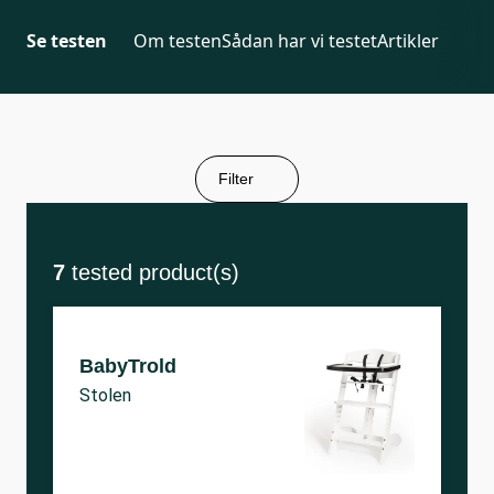
Se testen
Om testen
Sådan har vi testet
Artikler
Filter
7
tested product(s)
BabyTrold
Stolen