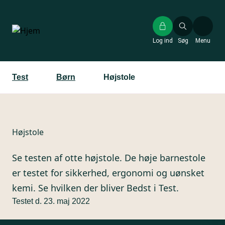
Gå
til
hovedindhold
Log ind
Søg
Menu
Test
Børn
Højstole
Højstole
Se testen af otte højstole. De høje barnestole
er testet for sikkerhed, ergonomi og uønsket
kemi. Se hvilken der bliver Bedst i Test.
Testet d. 23. maj 2022