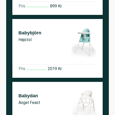
Pris
899 Kr.
Babybjörn
Højstol
Pris
2019 Kr.
Babydan
Angel Feast