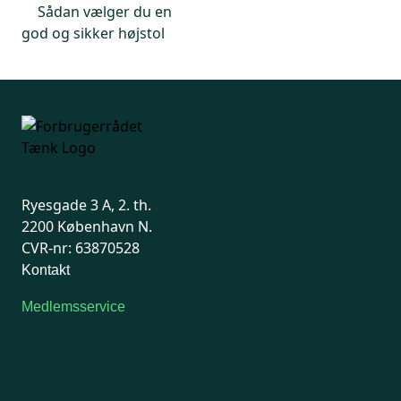
Sådan vælger du en
god og sikker højstol
Ryesgade 3 A, 2. th.
2200 København N.
CVR-nr: 63870528
Kontakt
Medlemsservice
Man-tirsdag: kl. 9-12
Onsdag: Lukket
Tors-fredag: kl. 9-12
7741 7741