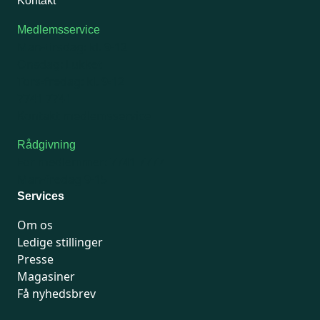
Kontakt
Medlemsservice
Man-tirsdag: kl. 9-12
Onsdag: Lukket
Tors-fredag: kl. 9-12
7741 7741
Kontakt medlemsservice
Rådgivning
For medlemmer: 7741 7777
Man-fredag 9-15
Services
Om os
Ledige stillinger
Presse
Magasiner
Få nyhedsbrev