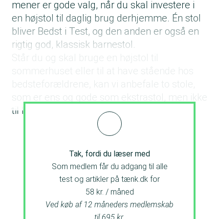
mener er gode valg, når du skal investere i
en højstol til daglig brug derhjemme. Én stol
bliver Bedst i Test, og den anden er også en
rigtig god, klassisk barnestol.
Står du og skal bruge en højstol til
sommerhuset eller til at have stående hos
bedsteforældrene, kan vi anbefale to stole,
som er ens og gode som ekstrastol, men ikke
til hverdag.
Tak, fordi du læser med
Som medlem får du adgang til alle
test og artikler på tænk.dk for
58 kr. / måned
Ved køb af 12 måneders medlemskab
til 695 kr.