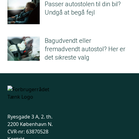
Passer autostolen til din bil?
Undgå at begå fejl
Bagudvendt eller
fremadvendt autostol? Her er
det sikreste valg
Ryesgade 3 A, 2. th.
2200 København N.
CVR-nr: 63870528