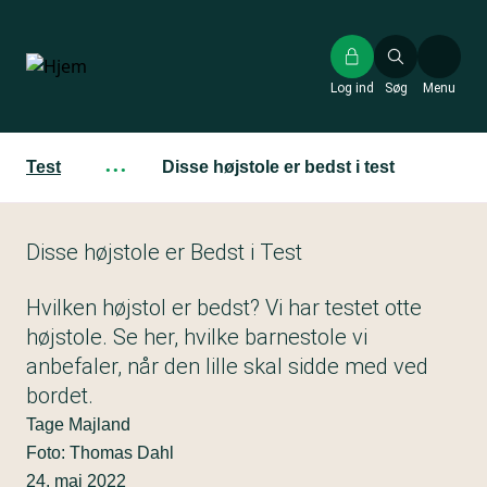
Gå
til
hovedindhold
Log ind
Søg
Menu
Test
···
Disse højstole er bedst i test
Disse højstole er Bedst i Test
Hvilken højstol er bedst? Vi har testet otte
højstole. Se her, hvilke barnestole vi
anbefaler, når den lille skal sidde med ved
bordet.
Tage Majland
Foto: Thomas Dahl
24. maj 2022