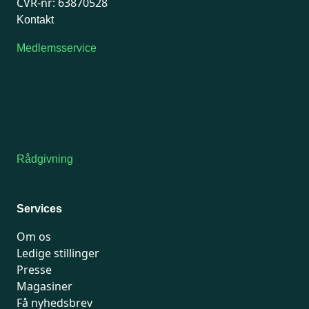
CVR-nr: 63870528
Kontakt
Medlemsservice
Man-tirsdag: kl. 9-12
Onsdag: Lukket
Tors-fredag: kl. 9-12
7741 7741
Kontakt medlemsservice
Rådgivning
For medlemmer: 7741 7777
Man-fredag 9-15
Services
Om os
Ledige stillinger
Presse
Magasiner
Få nyhedsbrev