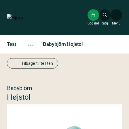
Gå
til
hovedindhold
Log ind
Søg
Menu
Test
···
Babybjörn Højstol
Tilbage til testen
Babybjörn
Højstol