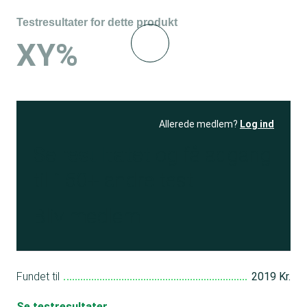
Testresultater for dette produkt
XY%
Allerede medlem?
Log ind
Se resultatet
og få adgang
til 150+ andre test
Bliv medlem
Fundet til
2019 Kr.
Se testresultater