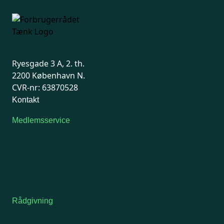
Ryesgade 3 A, 2. th.
2200 København N.
CVR-nr: 63870528
Kontakt
Medlemsservice
Man-tirsdag: kl. 9-12
Onsdag: Lukket
Tors-fredag: kl. 9-12
7741 7741
Kontakt medlemsservice
Rådgivning
For medlemmer: 7741 7777