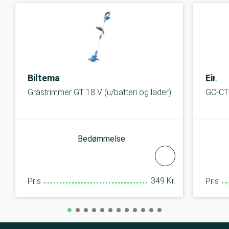
Biltema
Einhe
Grästrimmer GT 18 V (u/batteri og lader)
GC-CT 
Bedømmelse
349 Kr.
Pris
Pris