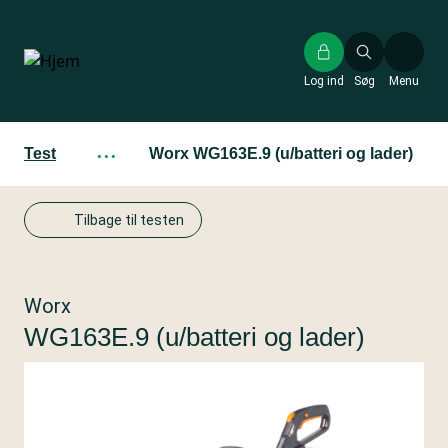
Gå
til
hovedindhold
Log ind
Søg
Menu
Test
···
Worx WG163E.9 (u/batteri og lader)
Tilbage til testen
Worx
WG163E.9 (u/batteri og lader)