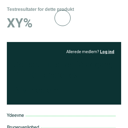
Testresultater for dette produkt
XY%
Allerede medlem?
Log ind
Se resultatet
og få adgang
til 150+ andre test
Bliv medlem
Ydeevne
Brugervenlighed