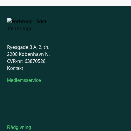
Ryesgade 3 A, 2. th.
2200 København N.
CVR-nr: 63870528
Kontakt
Medlemsservice
Man-tirsdag: kl. 9-12
Onsdag: Lukket
Tors-fredag: kl. 9-12
7741 7741
Kontakt medlemsservice
Rådgivning