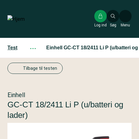
Gå
til
hovedindhold
Log ind
Søg
Menu
Test
···
Einhell GC-CT 18/2411 Li P (u/batteri og
Tilbage til testen
Einhell
GC-CT 18/2411 Li P (u/batteri og
lader)