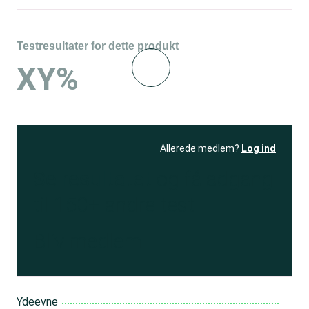
Testresultater for dette produkt
XY%
Allerede medlem?
Log ind
Se resultatet
og få adgang
til 150+ andre test
Bliv medlem
Ydeevne