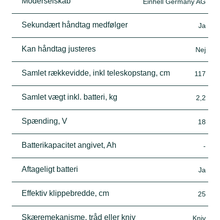
Moderselskab
Einhell Germany AG
Sekundært håndtag medfølger
Ja
Kan håndtag justeres
Nej
Samlet rækkevidde, inkl teleskopstang, cm
117
Samlet vægt inkl. batteri, kg
2,2
Spænding, V
18
Batterikapacitet angivet, Ah
-
Aftageligt batteri
Ja
Effektiv klippebredde, cm
25
Skæremekanisme, tråd eller kniv
Kniv