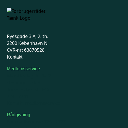
Ryesgade 3 A, 2. th.
2200 København N.
CVR-nr: 63870528
Kontakt
Medlemsservice
Man-tirsdag: kl. 9-12
Onsdag: Lukket
Tors-fredag: kl. 9-12
7741 7741
Kontakt medlemsservice
Rådgivning
For medlemmer: 7741 7777