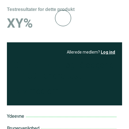
Testresultater for dette produkt
XY%
Allerede medlem?
Log ind
Se resultatet
og få adgang
til 150+ andre test
Bliv medlem
Ydeevne
Brugervenlighed