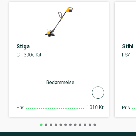
Stiga
Stihl
GT 300e Kit
FSA 50
Bedømmelse
1318 Kr.
Pris
Pris