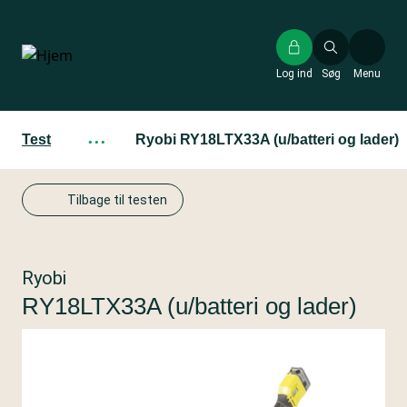
Gå
til
hovedindhold
Log ind
Søg
Menu
Test
···
Ryobi RY18LTX33A (u/batteri og lader)
Tilbage til testen
Ryobi
RY18LTX33A (u/batteri og lader)