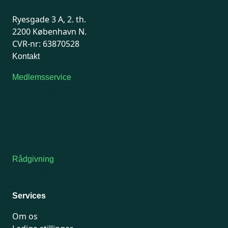
Ryesgade 3 A, 2. th.
2200 København N.
CVR-nr: 63870528
Kontakt
Medlemsservice
Man-tirsdag: kl. 9-12
Onsdag: Lukket
Tors-fredag: kl. 9-12
7741 7741
Kontakt medlemsservice
Rådgivning
For medlemmer: 7741 7777
Man-fredag 9-15
Services
Om os