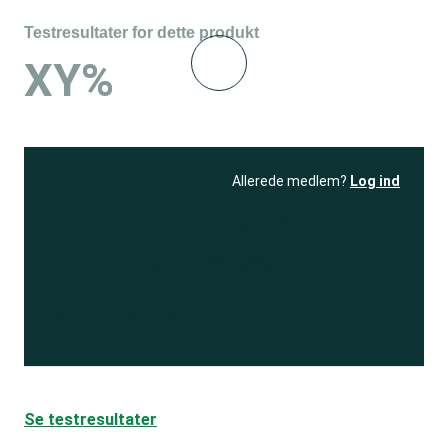
Testresultater for dette produkt
XY%
Allerede medlem?
Log ind
Se resultatet
og få adgang
til 150+ andre test
Bliv medlem
Se testresultater