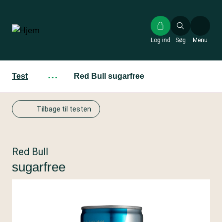
Gå
til
hovedindhold
Log ind
Søg
Menu
Test
···
Red Bull sugarfree
Tilbage til testen
Red Bull
sugarfree