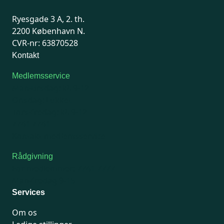
Ryesgade 3 A, 2. th.
2200 København N.
CVR-nr: 63870528
Kontakt
Medlemsservice
Man-tirsdag: kl. 9-12
Onsdag: Lukket
Tors-fredag: kl. 9-12
7741 7741
Kontakt medlemsservice
Rådgivning
For medlemmer: 7741 7777
Man-fredag 9-15
Services
Om os