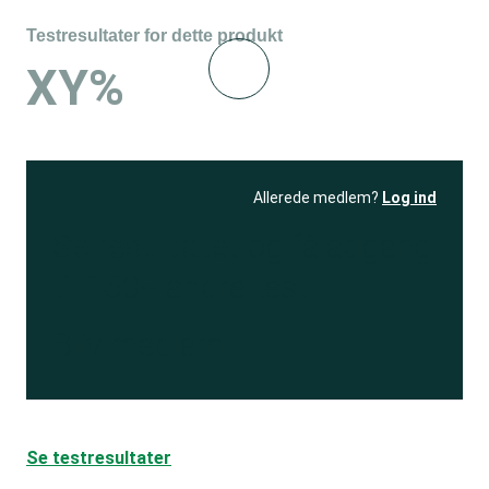
Testresultater for dette produkt
XY%
Allerede medlem?
Log ind
Se resultatet
og få adgang
til 150+ andre test
Bliv medlem
Se testresultater