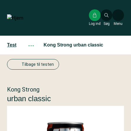
Gå
til
hovedindhold
Log ind
Søg
Menu
Test
···
Kong Strong urban classic
Tilbage til testen
Kong Strong
urban classic