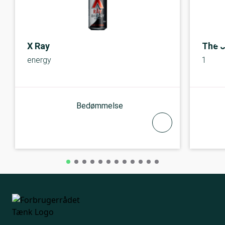
X Ray
The o
energy
1
Bedømmelse