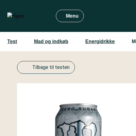
Gå
til
Menu
hovedindhold
Test
Mad og indkøb
Energidrikke
M
Tilbage til testen