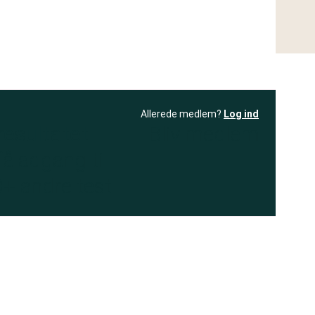
Allerede medlem?
Log ind
resultatet
Bliv medlem
få adgang til
+ andre test