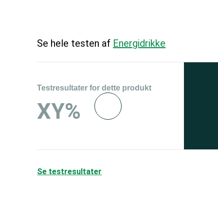
Se hele testen af
Energidrikke
Testresultater for dette produkt
Se 
XY%
og 
150
Se testresultater