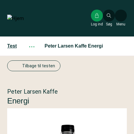
Gå
til
hovedindhold
Log ind
Søg
Menu
Test
···
Peter Larsen Kaffe Energi
Tilbage til testen
Peter Larsen Kaffe
Energi