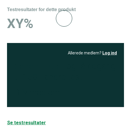
Testresultater for dette produkt
XY%
Allerede medlem?
Log ind
Se resultatet
og få adgang
til 150+ andre test
Bliv medlem
Se testresultater