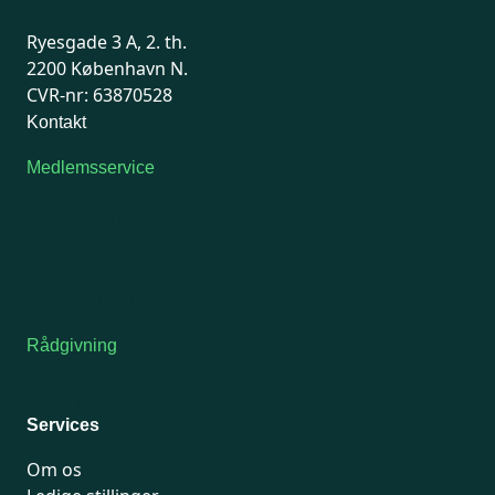
Ryesgade 3 A, 2. th.
2200 København N.
CVR-nr: 63870528
Kontakt
Medlemsservice
Man-tirsdag: kl. 9-12
Onsdag: Lukket
Tors-fredag: kl. 9-12
7741 7741
Kontakt medlemsservice
Rådgivning
For medlemmer: 7741 7777
Man-fredag 9-15
Services
Om os