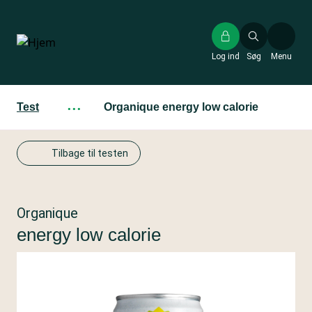
Gå
til
hovedindhold
Log ind
Søg
Menu
Test
···
Organique energy low calorie
Tilbage til testen
Organique
energy low calorie