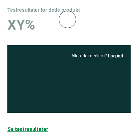
Testresultater for dette produkt
XY%
Allerede medlem?
Log ind
Se resultatet
og få adgang
til 150+ andre test
Bliv medlem
Se testresultater