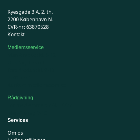
Ryesgade 3 A, 2. th.
2200 København N.
CVR-nr: 63870528
Kontakt
Medlemsservice
Man-tirsdag: kl. 9-12
Onsdag: Lukket
Tors-fredag: kl. 9-12
7741 7741
Kontakt medlemsservice
Rådgivning
For medlemmer: 7741 7777
Man-fredag 9-15
Services
Om os