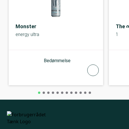
Monster
The o
energy ultra
1
Bedømmelse