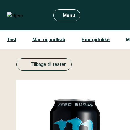
Gå
til
Menu
hovedindhold
Test
Mad og indkøb
Energidrikke
M
Tilbage til testen