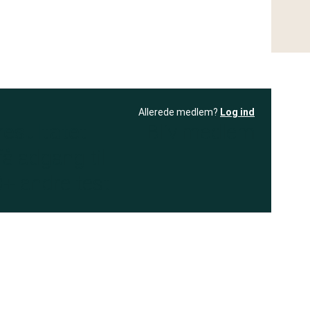
Allerede medlem?
Log ind
resultatet
Bliv medlem
få adgang til
+ andre test