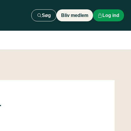
Søg
Bliv medlem
Log ind
r