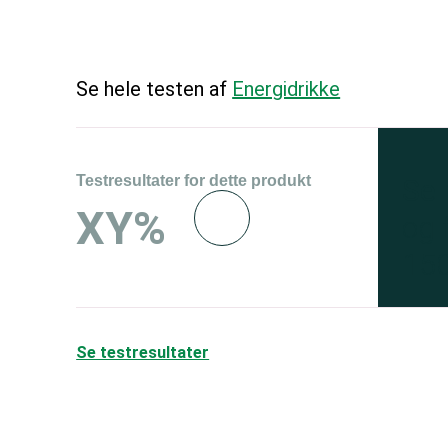
Se hele testen af
Energidrikke
Testresultater for dette produkt
Se 
XY%
og 
150
Se testresultater