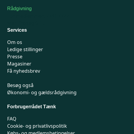
Rådgivning
For medlemmer: 7741 7777
Man-fredag 9-15
Services
Om os
Ledige stillinger
Presse
Magasiner
Få nyhedsbrev
Besøg også
Økonomi- og gældsrådgivning
Forbrugerrådet Tænk
FAQ
Cookie- og privatlivspolitik
Købs- og medlemsbetingelser