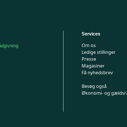
Services
Om os
dgivning
Ledige stillinger
or medlemmer: 7741
Presse
777
Magasiner
n-fredag 9-15
Få nyhedsbrev
Besøg også
Økonomi- og gældsr