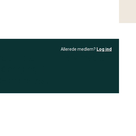
Allerede medlem?
Log ind
resultatet
Bliv medlem
få adgang til
+ andre test