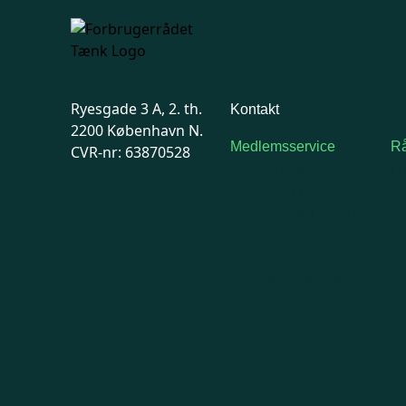
Ryesgade 3 A, 2. th.
Kontakt
2200 København N.
Medlemsservice
Rå
CVR-nr: 63870528
Man-tirsdag: kl. 9-12
F
Onsdag: Lukket
7
Tors-fredag: kl. 9-12
Ma
7741 7741
Kontakt
medlemsservice