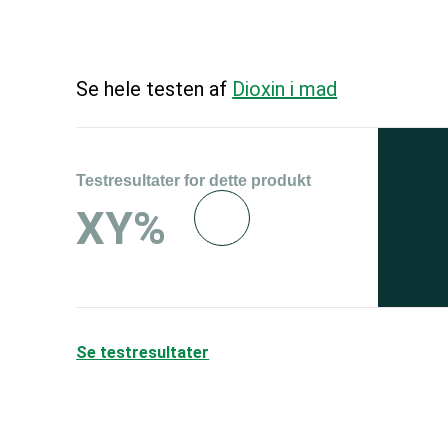
Se hele testen af
Dioxin i mad
Testresultater for dette produkt
Se 
XY%
og 
150
Se testresultater