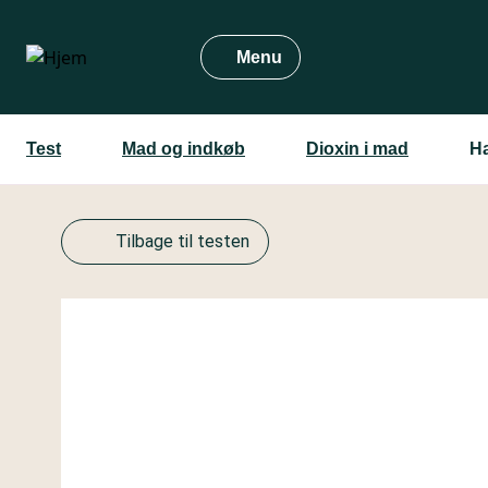
Gå
til
Menu
hovedindhold
Test
Mad og indkøb
Dioxin i mad
H
Tilbage til testen