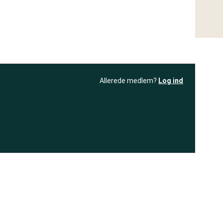
Allerede medlem?
Log ind
resultatet
Bliv medlem
få adgang til
+ andre test