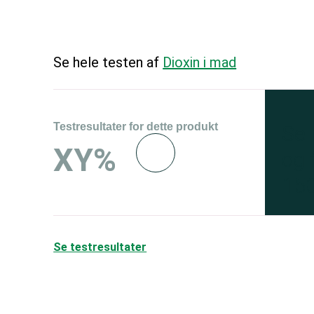
Se hele testen af
Dioxin i mad
Testresultater for dette produkt
Se 
XY%
og 
150
Se testresultater