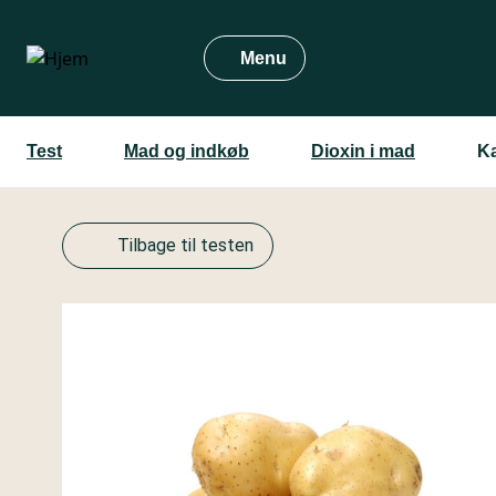
Gå
til
Menu
hovedindhold
Test
Mad og indkøb
Dioxin i mad
Ka
Tilbage til testen