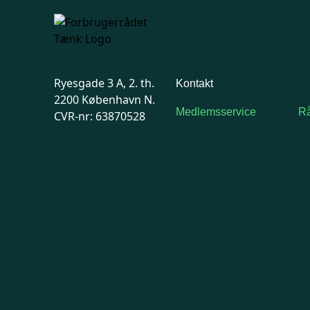
Ryesgade 3 A, 2. th.
Kontakt
2200 København N.
Medlemsservice
Rå
CVR-nr: 63870528
Man-tirsdag: kl. 9-12
F
Onsdag: Lukket
7
Tors-fredag: kl. 9-12
Ma
7741 7741
Kontakt
medlemsservice