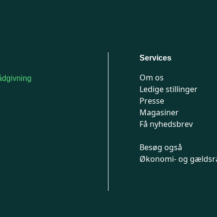
Services
Om os
dgivning
Ledige stillinger
or medlemmer: 7741
Presse
777
Magasiner
n-fredag 9-15
Få nyhedsbrev
Besøg også
Økonomi- og gældsr