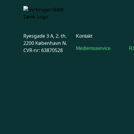
Ryesgade 3 A, 2. th.
Kontakt
2200 København N.
Medlemsservice
Rå
CVR-nr: 63870528
Man-tirsdag: kl. 9-12
F
Onsdag: Lukket
7
Tors-fredag: kl. 9-12
Ma
7741 7741
Kontakt
medlemsservice