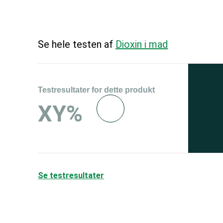
Se hele testen af
Dioxin i mad
Testresultater for dette produkt
Se 
XY%
og 
150
Se testresultater