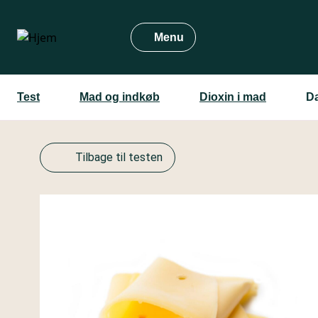
Gå
til
Menu
hovedindhold
Test
Mad og indkøb
Dioxin i mad
D
Tilbage til testen