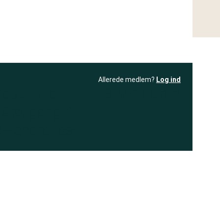
Allerede medlem?
Log ind
resultatet
Bliv medlem
få adgang til
+ andre test