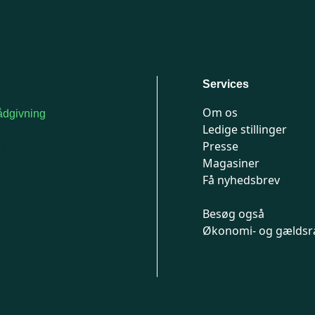
Services
Om os
dgivning
Ledige stillinger
or medlemmer: 7741
Presse
777
Magasiner
n-fredag 9-15
Få nyhedsbrev
Besøg også
Økonomi- og gældsr