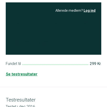
Allerede medlem?
Log ind
Se resultatet
og få adgang
til 150+ andre test
Bliv medlem
Fundet til
299 Kr.
Se testresultater
Testresultater
Testet i
dec 2016