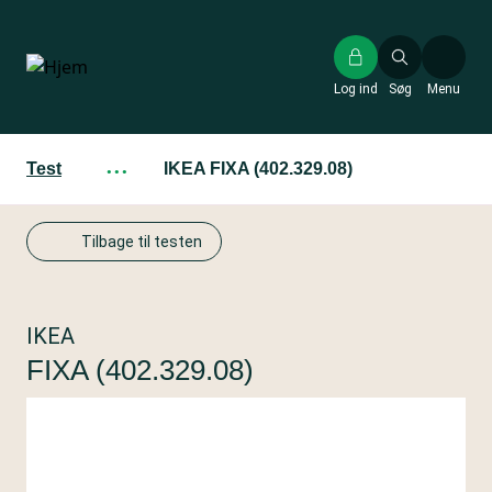
Gå
til
hovedindhold
Log ind
Søg
Menu
Test
···
IKEA FIXA (402.329.08)
Tilbage til testen
IKEA
FIXA (402.329.08)