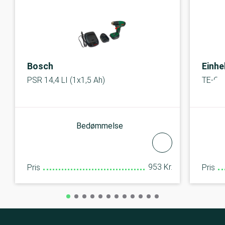
Bosch
Einhe
PSR 14,4 LI (1x1,5 Ah)
TE-CD 
Bedømmelse
953 Kr.
Pris
Pris