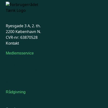
Ryesgade 3 A, 2. th.
2200 København N.
CVR-nr: 63870528
Kontakt
Medlemsservice
Man-tirsdag: kl. 9-12
Onsdag: Lukket
Tors-fredag: kl. 9-12
7741 7741
Kontakt medlemsservice
Rådgivning
For medlemmer: 7741 7777
Man-fredag 9-15