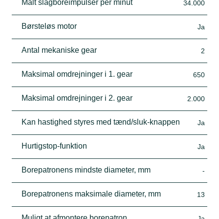
Målt slagboreimpulser per minut
34.000
Børsteløs motor
Ja
Antal mekaniske gear
2
Maksimal omdrejninger i 1. gear
650
Maksimal omdrejninger i 2. gear
2.000
Kan hastighed styres med tænd/sluk-knappen
Ja
Hurtigstop-funktion
Ja
Borepatronens mindste diameter, mm
-
Borepatronens maksimale diameter, mm
13
Muligt at afmontere borepatron
Ja