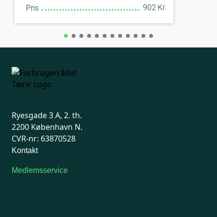
902 Kr.
Pris
Ryesgade 3 A, 2. th.
2200 København N.
CVR-nr: 63870528
Kontakt
Medlemsservice
Man-tirsdag: kl. 9-12
Onsdag: Lukket
Tors-fredag: kl. 9-12
7741 7741