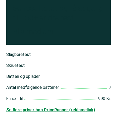
Se resultatet
og få adgang
til 150+ andre test
Bliv medlem
Slagboretest
Skruetest
Batteri og oplader
Antal medfølgende batterier
0
Fundet til
990 Kr.
Se flere priser hos PriceRunner (reklamelink)