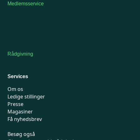
Medlemsservice
Man-tirsdag: kl. 9-12
Onsdag: Lukket
Tors-fredag: kl. 9-12
7741 7741
Kontakt medlemsservice
Rådgivning
For medlemmer: 7741 7777
Man-fredag 9-15
Services
Om os
Ledige stillinger
Presse
Magasiner
Få nyhedsbrev
Besøg også