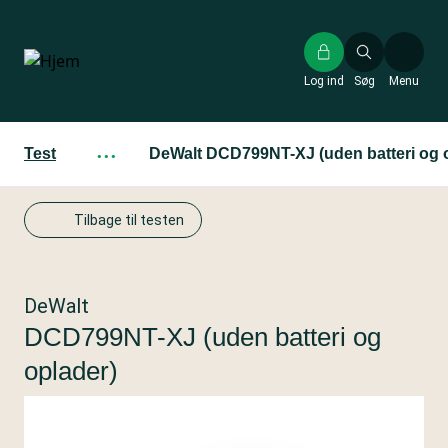
Gå
til
hovedindhold
Log ind
Søg
Menu
Test
···
DeWalt DCD799NT-XJ (uden batteri og 
Tilbage til testen
DeWalt
DCD799NT-XJ (uden batteri og
oplader)