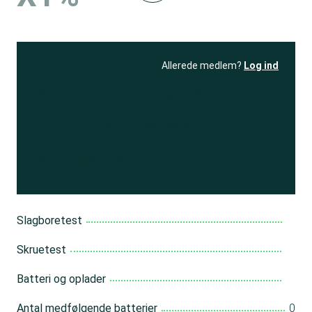
Allerede medlem?
Log ind
Se resultatet
og få adgang
til 150+ andre test
Bliv medlem
Slagboretest
Skruetest
Batteri og oplader
Antal medfølgende batterier
0