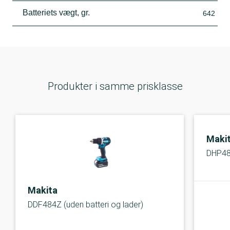
Batteriets vægt, gr.
642
Produkter i samme prisklasse
Maki
DHP48
Makita
DDF484Z (uden batteri og lader)