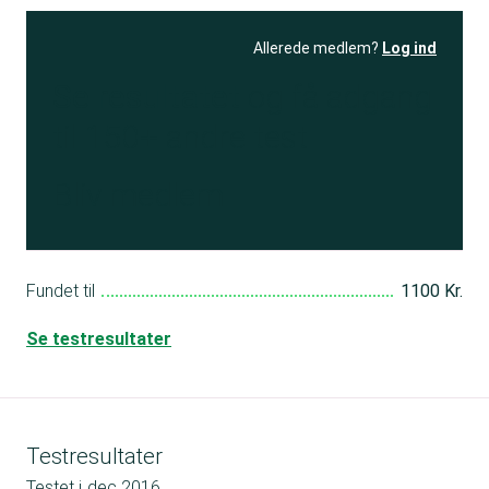
Allerede medlem?
Log ind
Se resultatet
og få adgang
til 150+ andre test
Bliv medlem
Fundet til
1100 Kr.
Se testresultater
Testresultater
Testet i
dec 2016