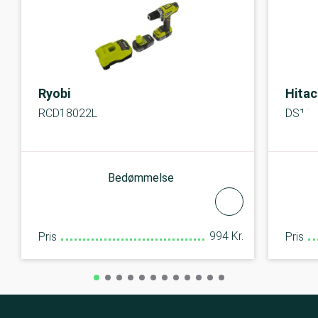
Ryobi
Hitac
RCD18022L
DS18
Bedømmelse
994 Kr.
Pris
Pris