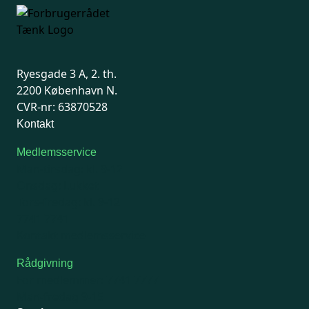
Ryesgade 3 A, 2. th.
2200 København N.
CVR-nr: 63870528
Kontakt
Medlemsservice
Man-tirsdag: kl. 9-12
Onsdag: Lukket
Tors-fredag: kl. 9-12
7741 7741
Kontakt medlemsservice
Rådgivning
For medlemmer: 7741 7777
Man-fredag 9-15