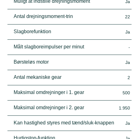
Muligt at indstille drejningsmoment
Ja
Antal drejningsmoment-trin
22
Slagborefunktion
Ja
Målt slagboreimpulser per minut
-
Børsteløs motor
Ja
Antal mekaniske gear
2
Maksimal omdrejninger i 1. gear
500
Maksimal omdrejninger i 2. gear
1.950
Kan hastighed styres med tænd/sluk-knappen
Ja
Hurtigstop-funktion
Ja