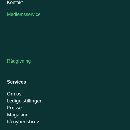
Kontakt
Medlemsservice
Man-tirsdag: kl. 9-12
Onsdag: Lukket
Tors-fredag: kl. 9-12
7741 7741
Kontakt medlemsservice
Rådgivning
For medlemmer: 7741 7777
Man-fredag 9-15
Services
Om os
Ledige stillinger
Presse
Magasiner
Få nyhedsbrev