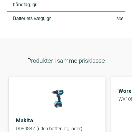
håndtag, gr.
Batteriets vægt, gr.
366
Produkter i samme prisklasse
Worx
WX108
Makita
DDF484Z (uden batteri og lader)