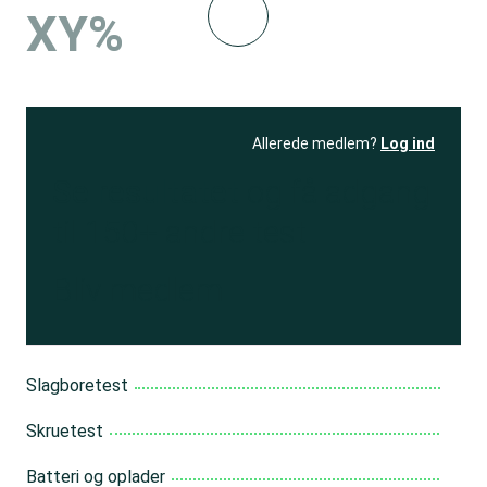
XY%
Allerede medlem?
Log ind
Se resultatet
og få adgang
til 150+ andre test
Bliv medlem
Slagboretest
Skruetest
Batteri og oplader