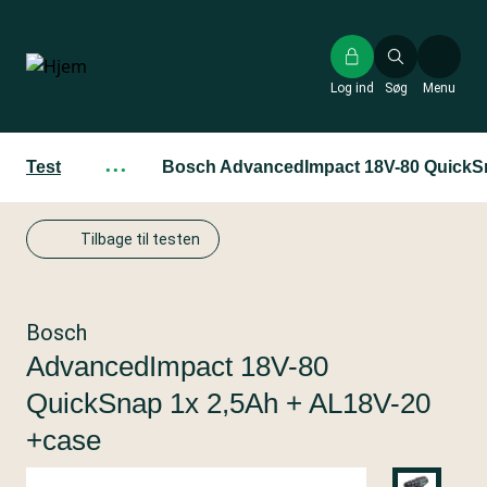
Gå
til
hovedindhold
Log ind
Søg
Menu
Test
···
Bosch AdvancedImpact 18V-80 QuickSn
Tilbage til testen
Bosch
AdvancedImpact 18V-80
QuickSnap 1x 2,5Ah + AL18V-20
+case