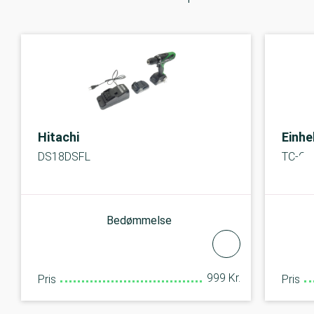
Hitachi
Einhe
DS18DSFL
TC-CD 
Bedømmelse
999 Kr.
Pris
Pris