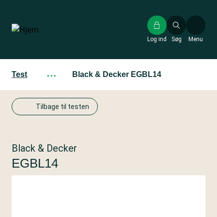
Gå
til
hovedindhold
Log ind
Søg
Menu
Test
···
Black & Decker EGBL14
Tilbage til testen
Black & Decker
EGBL14