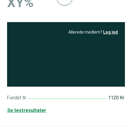
XY%
Allerede medlem?
Log ind
Se resultatet
og få adgang
til 150+ andre test
Bliv medlem
Fundet til
1120 Kr.
Se testresultater