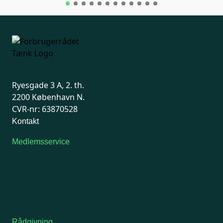
Ryesgade 3 A, 2. th.
2200 København N.
CVR-nr: 63870528
Kontakt
Medlemsservice
Man-tirsdag: kl. 9-12
Onsdag: Lukket
Tors-fredag: kl. 9-12
7741 7741
Kontakt medlemsservice
Rådgivning