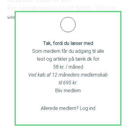
du betaler mere for den.
Fire beskæresakse bliver Bedst i Test og
blandt disse sakse er der stor prisforskel
Tak, fordi du læser med
Som medlem får du adgang til alle
test og artikler på tænk.dk for
58 kr. / måned
Ved køb af 12 måneders medlemskab
til 695 kr.
Bliv medlem
Allerede medlem?
Log ind