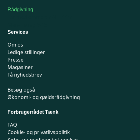
Rådgivning
For medlemmer: 7741 7777
Man-fredag 9-15
Services
Om os
Ledige stillinger
Presse
Magasiner
Få nyhedsbrev
Besøg også
Økonomi- og gældsrådgivning
Forbrugerrådet Tænk
FAQ
Cookie- og privatlivspolitik
Købs- og medlemsbetingelser