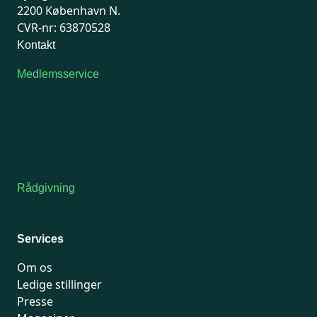
2200 København N.
CVR-nr: 63870528
Kontakt
Medlemsservice
Man-tirsdag: kl. 9-12
Onsdag: Lukket
Tors-fredag: kl. 9-12
7741 7741
Kontakt medlemsservice
Rådgivning
For medlemmer: 7741 7777
Man-fredag 9-15
Services
Om os
Ledige stillinger
Presse