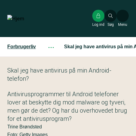
Gå
til
hovedindhold
Log ind
Søg
Menu
Forbrugerliv
···
Skal jeg have antivirus på min 
Skal jeg have antivirus på min Android-
telefon?
Antivirusprogrammer til Android telefoner
lover at beskytte dig mod malware og tyveri,
men gør de det? Og har du overhovedet brug
for et antivirusprogram?
Trine Brøndsted
Foto: Getty Images