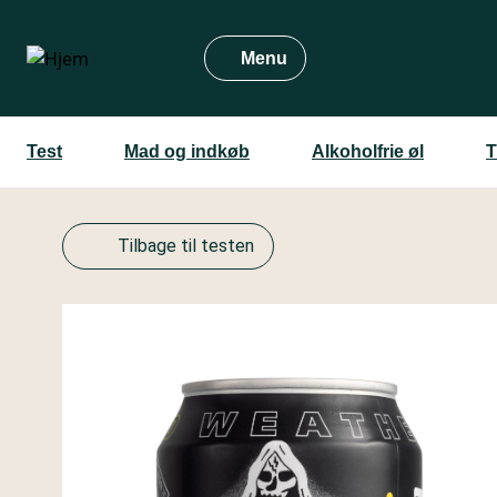
Gå
til
Menu
hovedindhold
Test
Mad og indkøb
Alkoholfrie øl
T
Tilbage til testen