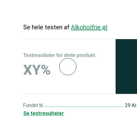
Se hele testen af
Alkoholfrie øl
Testresultater for dette produkt
Se 
XY%
og 
150
Fundet til
29 Kr
Se testresultater