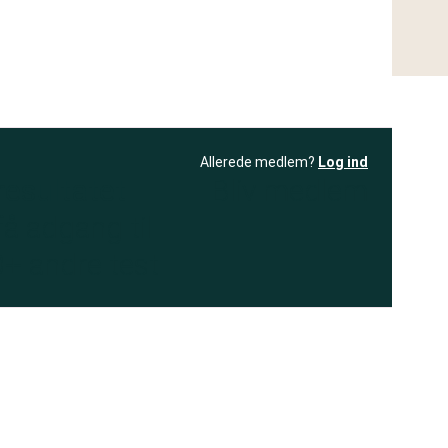
Allerede medlem?
Log ind
resultatet
Bliv medlem
få adgang til
+ andre test
.