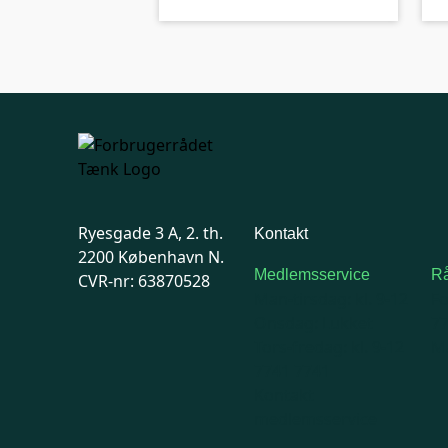
Ryesgade 3 A, 2. th.
Kontakt
2200 København N.
Medlemsservice
Rå
CVR-nr: 63870528
Man-tirsdag: kl. 9-12
F
Onsdag: Lukket
7
Tors-fredag: kl. 9-12
Ma
7741 7741
Kontakt
medlemsservice