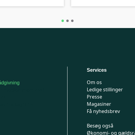
Services
Om os
dgivning
Ledige stillinger
or medlemmer: 7741
Presse
777
Magasiner
n-fredag 9-15
Få nyhedsbrev
Besøg også
Økonomi- og gældsr