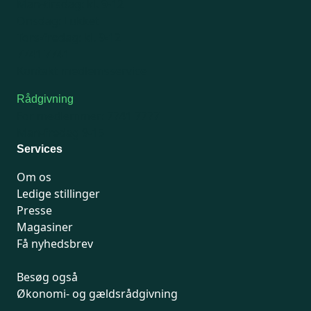
Man-tirsdag: kl. 9-12
Onsdag: Lukket
Tors-fredag: kl. 9-12
7741 7741
Kontakt medlemsservice
Rådgivning
For medlemmer: 7741 7777
Man-fredag 9-15
Services
Om os
Ledige stillinger
Presse
Magasiner
Få nyhedsbrev
Besøg også
Økonomi- og gældsrådgivning