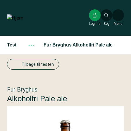
Gå
til
hovedindhold
Log ind
Søg
Menu
Test
···
Fur Bryghus Alkoholfri Pale ale
Tilbage til testen
Fur Bryghus
Alkoholfri Pale ale