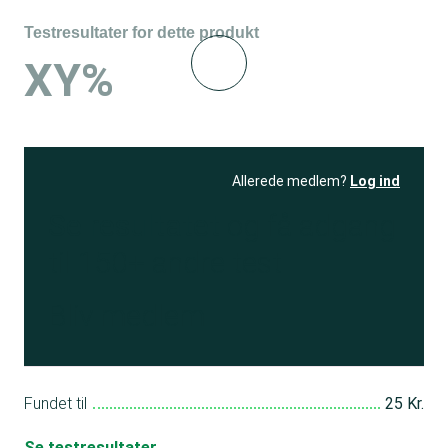
Testresultater for dette produkt
XY%
Allerede medlem?
Log ind
Se resultatet
og få adgang
til 150+ andre test
Bliv medlem
Fundet til
25 Kr.
Se testresultater