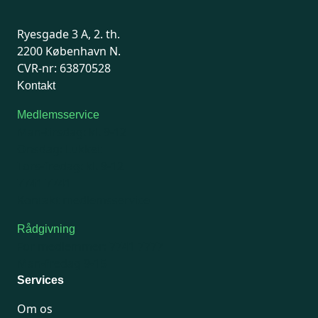
Ryesgade 3 A, 2. th.
2200 København N.
CVR-nr: 63870528
Kontakt
Medlemsservice
Man-tirsdag: kl. 9-12
Onsdag: Lukket
Tors-fredag: kl. 9-12
7741 7741
Kontakt medlemsservice
Rådgivning
For medlemmer: 7741 7777
Man-fredag 9-15
Services
Om os