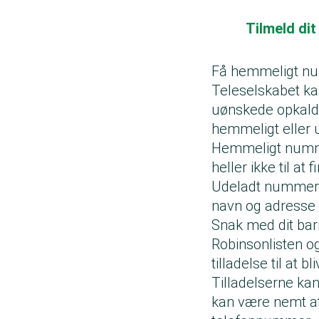
Tilmeld dit
Få hemmeligt n
Teleselskabet ka
uønskede opkald.
hemmeligt eller 
Hemmeligt nummer
heller ikke til at 
Udeladt nummer 
navn og adresse h
Snak med dit
Robinsonlisten o
tilladelse til at bl
Tilladelserne kan
kan være nemt at