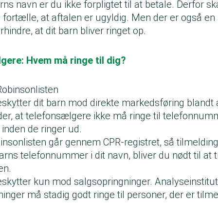
rns navn er du ikke forpligtet til at betale. Derfor s
ortælle, at aftalen er ugyldig. Men der er også en 
rhindre, at dit barn bliver ringet op.
gere: Hvem må ringe til dig?
Robinsonlisten
eskytter dit barn mod direkte markedsføring blandt
der, at telefonsælgere ikke må ringe til telefonnum
, inden de ringer ud.
binsonlisten går gennem CPR-registret, så tilmeldin
arns telefonnummer i dit navn, bliver du nødt til at 
en.
eskytter kun mod salgsopringninger. Analyseinstitut
nger må stadig godt ringe til personer, der er tilme