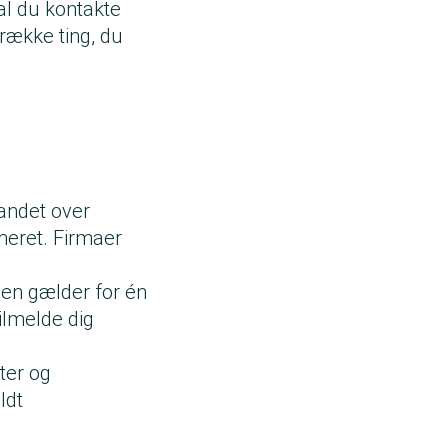
kal du kontakte
række ting, du
 andet over
meret. Firmaer
gen gælder for én
tilmelde dig
ter og
ldt