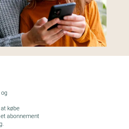
 og
 at købe
be et abonnement
g.