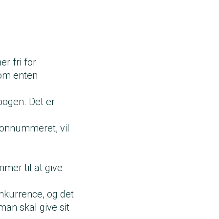
r fri for
som enten
bogen. Det er
onnummeret, vil
mer til at give
onkurrence, og det
an skal give sit