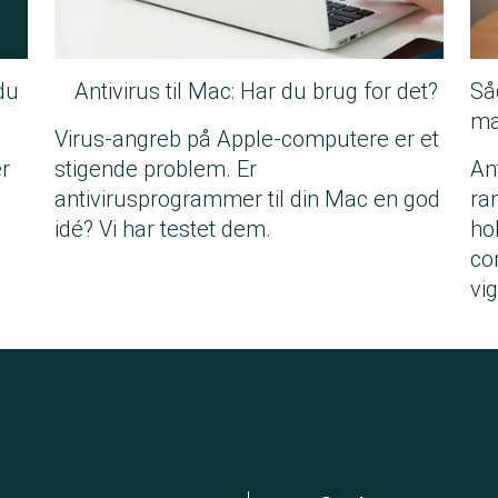
du
Antivirus til Mac: Har du brug for det?
Så
ma
Virus-angreb på Apple-computere er et
er
stigende problem. Er
An
antivirusprogrammer til din Mac en god
ra
idé? Vi har testet dem.
ho
co
vi