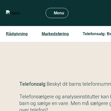
Gå
til
Menu
hovedindhold
Rådgivning
Markedsføring
Telefonsalg: B
Telefonsalg
Beskyt dit barns telefonnum
Telefonsælgere og analyseinstitutter kan ko
barn og sælge en vare. Men må sælgere go
over telefon?